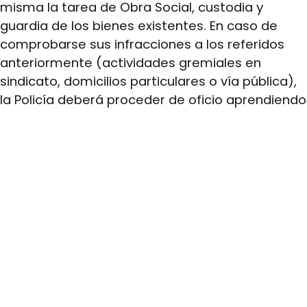
misma la tarea de Obra Social, custodia y
guardia de los bienes existentes. En caso de
comprobarse sus infracciones a los referidos
anteriormente (actividades gremiales en
sindicato, domicilios particulares o vía pública),
la Policía deberá proceder de oficio aprendiendo
a las personas aludidas adentrados a las
medidas correspondientes. Así mismo, se hace
saber a los Sres. Jefes que, a partir de este
momento, ningún periodista podrá ingresar a las
dependencias policiales a efectos de recolectar
informaciones periodísticas, las mismas
deberán requerirse únicamente en el
departamento de relaciones policiales”.
Pese a la maquinaria del terror desplegada
desde el estado y las consecuencias de esta