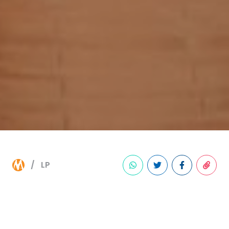
LP
La Perla