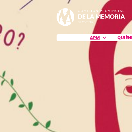
QUIÉN
APM