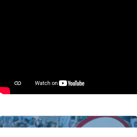
Yolanda Mabel Dámora
Omar Alejandro Olachea
Bruno Carlos Castagna
Viviana Beatriz Real Meiners
Eduardo José Bicocca
Graciela Haydee Torres Bonaldi
Zulema Edith Bendersky (
Néstor Albino Acosta
Olga Yolanda Mamani
Luis Eduardo Torres
Manuel José Campos
Aldo Oscar Ojeda
Ramón Antonio Ramírez Castellanos
Carlos Ángel Salles
Amado Vicente Aostri
Mirar y Contar