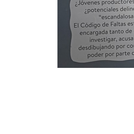
Equipo de trabaj
Idea y Direcc
Dirección Téc
Consejo Aseso
UNC. Alejandr