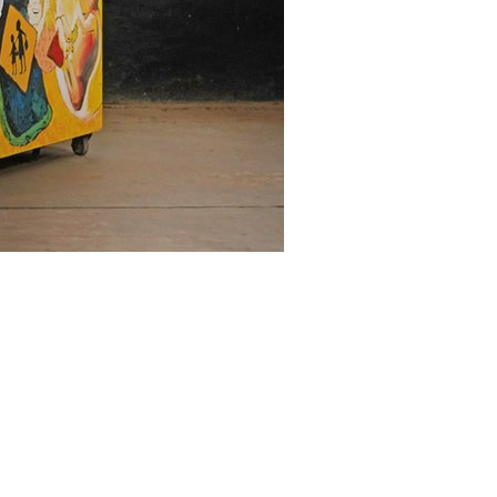
 de Extención
n, María Inés