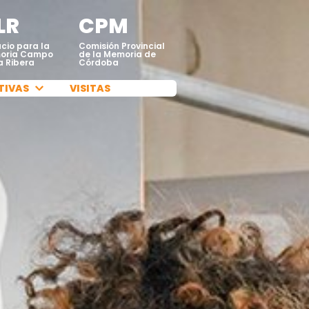
LR
CPM
cio para la
Comisión Provincial
oria Campo
de la Memoria de
a Ribera
Córdoba
VISITAS
TIVAS