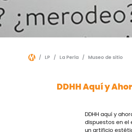
LP
La Perla
Museo de sitio
DDHH Aquí y Aho
DDHH aquí y ahora
dispuestos en el e
un artificio esté