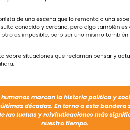
onista de una escena que lo remonta a una experi
sulta conocido y cercano, pero algo también es 
l otro es imposible, pero ser uno mismo también 
erta sobre situaciones que reclaman pensar y act
hora.
 humanos marcan la historia política y soci
s últimas décadas. En torno a esta bandera 
e las luchas y reivindicaciones más signifi
nuestro tiempo.