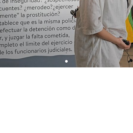
o:
ión: Leonardo Marengo y Florencia Magaril
nica: Laura Garay
r: Comisión Ejecutiva 400 años UNC y Secretaría
a Castro, Liliana Córdoba, Eva Da Porta, Mirta Boni