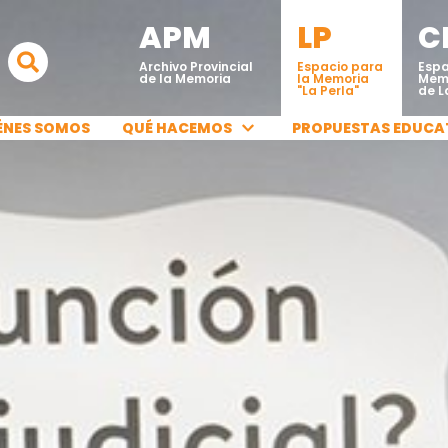
APM
LP
C
Archivo Provincial
Espacio para
Espa
de la Memoria
la Memoria
Mem
"La Perla"
de L
ÉNES SOMOS
QUÉ HACEMOS
PROPUESTAS EDUCA