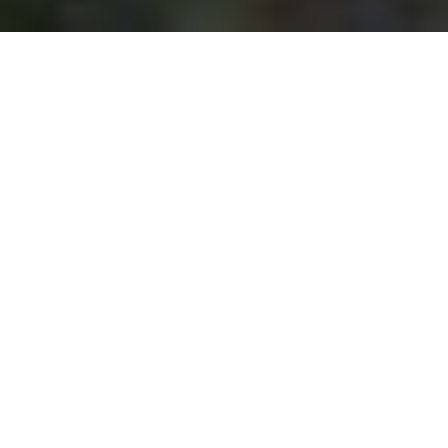
Mirar y Contar
Eso, la vida, por Ana Comes y
Flor Ordoñez
Omar Olachea, Horacio González y Luis Ojeda
Sierra