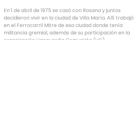
En 1 de abril de 1975 se casó con Rosana y juntos 
decidieron vivir en la ciudad de Villa María. Allí trabajó 
en el Ferrocarril Mitre de esa ciudad donde tenía 
militancia gremial, además de su participación en la 
organización Vanguardia Comunista (VC). 

En marzo de 1976 nació su hijo Mariano. 

Su esposa nos comparte: 

"En su trabajo fue marcado como un "subversivo" 
hasta que en una asamblea le dijeron que en 
cualquier momento lo iban a ir a buscar porque 
estaba en una lista , yo ya estaba embarazada. Todo 
estaba muy convulsionado y peligroso,  entonces 
decidimos ir a Córdoba donde nos prestaron un dpto. 
 Allí vivimos en la clandestinidad. 

El tenía una motoneta  "Siambretta 125" con la cual 
se manejaba a todos lados. El 3 de junio salió 