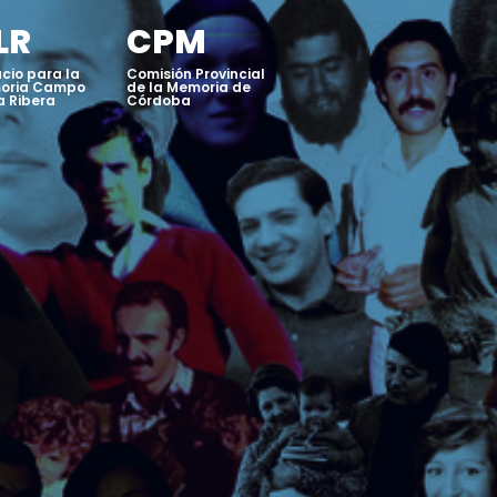
LR
CPM
cio para la
Comisión Provincial
oria Campo
de la Memoria de
a Ribera
Córdoba