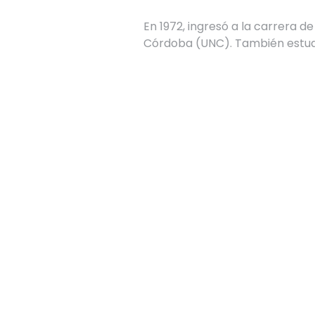
En 1972, ingresó a la carrera d
Córdoba (UNC). También estudió
Trabajaba en una empresa const
Fue secuestrado el 25 de mayo 
hermanos. Permaneció cautivo en
Los responsables de este crimen
2016.

Su legajo como egresado de la
de 2023 por Resolución Rectoral 
Tenía 23 años.  Aun continúa d