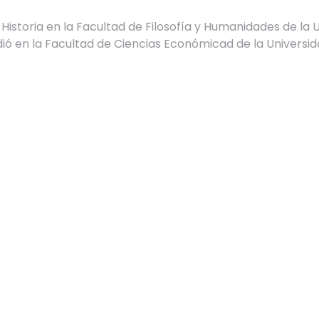
e Historia en la Facultad de Filosofía y Humanidades de la 
 en la Facultad de Ciencias Económicad de la Universida
ructora y militaba en Montoneros. 

de 1976 en la vía pública, afuera de su casa, en presenci
 el Centro Clandestino de Detención Tortura y Exterminio 
 fueron juzgados en el juicio "Mega Causa La Perla, La Rib
 Escuela Superior de Comercio Manuel Belgrano fue repa
UNC N.º 2011/2023 (y su rectificatoria, Res. Rec. UNC N.º 11
esaparecido.