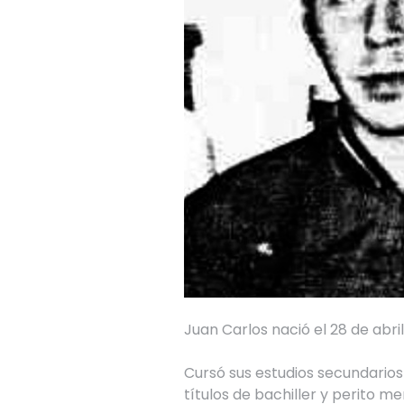
Juan Carlos nació el 28 de abril 
Cursó sus estudios secundarios
títulos de bachiller y perito merca