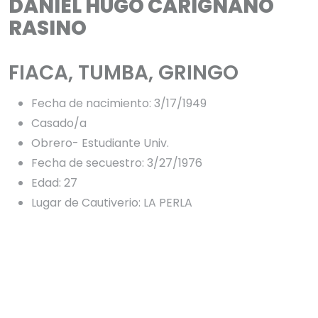
DANIEL HUGO CARIGNANO
RASINO
FIACA, TUMBA, GRINGO
Fecha de nacimiento: 3/17/1949
Casado/a
Obrero- Estudiante Univ.
Fecha de secuestro: 3/27/1976
Edad: 27
Lugar de Cautiverio: LA PERLA
Daniel nació el 17 de marzo de 1949 en San Francisco, 
provincia de Córdoba. Padre de un hijo, con su 
compañera esperaban una niña. 

Estudiaba ciencias económicas en la Universidad 